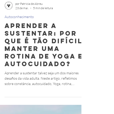
por Patricia de Abreu
23 de mai.
5 min de leitura
Autoconhecimento
Aprender a
Sustentar: por
que é tão difícil
manter uma
rotina de Yoga e
autocuidado?
Aprender a sustentar talvez seja um dos maiores
desafios da vida adulta. Neste artigo, refletimos
sobre constância, autocuidado, Yoga, rotina,
disciplina, abhyāsa e vairāgya para construir uma