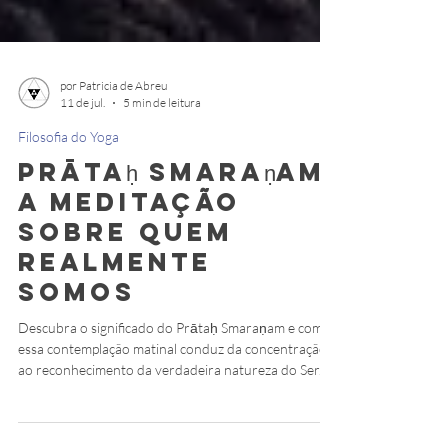
por Patricia de Abreu
11 de jul.
5 min de leitura
Filosofia do Yoga
Prātaḥ Smaraṇam:
a meditação
sobre quem
realmente
somos
Descubra o significado do Prātaḥ Smaraṇam e como
essa contemplação matinal conduz da concentração
ao reconhecimento da verdadeira natureza do Ser.