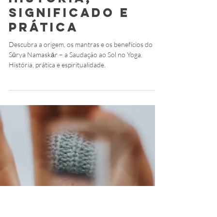
Sūrya Namaskār
– A Saudação ao
Sol no Yoga:
História,
Significado e
Prática
Descubra a origem, os mantras e os benefícios do
Sūrya Namaskār – a Saudação ao Sol no Yoga.
História, prática e espiritualidade.