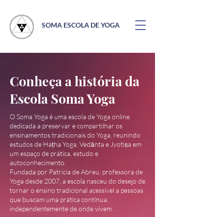
SOMA ESCOLA DE YOGA
Conheça a história da
Escola Soma Yoga
O Soma Yoga é uma escola de Yoga online
dedicada a preservar e compartilhar os
ensinamentos tradicionais do Yoga, reunindo
estudos de Haṭha Yoga, Vedānta e Jyotiṣa em
um espaço de prática, estudo e
autoconhecimento.
Fundada por Patricia de Abreu, professora de
Yoga desde 2007, a escola nasceu do desejo de
tornar o ensino tradicional acessível a pessoas
que buscam uma prática contínua,
independentemente de onde vivem.