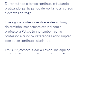
Durante todo o tempo continuei estudando,
praticando, participando de workshops, cursos
e eventos de Yoga.
Tive alguns professores diferentes ao longo
do caminho, mas sempre estudei com a
professora Paty, e tenho também como
professor e principal referência Pedro Kupfer
com quem continuo estudando.
Em 2022, comecei a dar aulas on-line aqui no
portal do Soma a convite da professora Paty.
O Yoga não é o meu trabalho principal, mas é
um trabalho que faço com muito amor e
dedicação. Sou eterna estudante e dedicada a
compartilhar essa filosofia milenar com todas
as pessoas interessadas.
Meu objetivo é colaborar no processo de
desenvolvimento dos meus alunos, através
dessa prática maravilhosa que transforma
nossa vida.