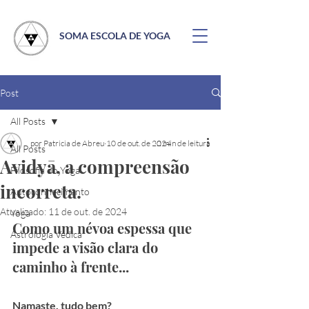
SOMA ESCOLA DE YOGA
Post
All Posts
por Patricia de Abreu
10 de out. de 2024
2 min de leitura
All Posts
Avidyā, a compreensão
Filosofia do Yoga
incorreta.
Autoconhecimento
Atualizado:
11 de out. de 2024
Yoga
Como um névoa espessa que 
Astrologia Védica
impede a visão clara do 
caminho à frente...
Namaste, tudo bem?