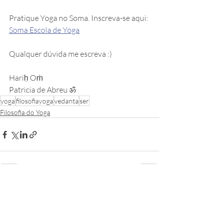
Pratique Yoga no Soma. Inscreva-se aqui: 
Soma Escola de Yoga
Qualquer dúvida me escreva :) 
Hariḥ Oṁ
Patricia de Abreu ॐ
yoga
filosofiayoga
vedanta
ser
Filosofia do Yoga
Posts recentes
Ver tudo