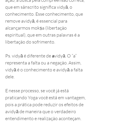
ação, a busca pela compreensão correta, 
que em sânscrito significa vidyā, o 
conhecimento. Esse conhecimento, que 
remove avidyā, é essencial para 
alcançarmos mokṣa (libertação 
espiritual), que em outras palavras é a 
libertação do sofrimento. 
Ps. vidyā é diferente de 
a
vidyā. O “a” 
representa a falta ou a negação. Assim, 
vidyā é o conhecimento e avidyā a falta 
dele.
E nesse processo, se você já está 
praticando Yoga você está em vantagem, 
pois a prática pode reduzir os efeitos de 
avidyā de maneira que o verdadeiro 
entendimento e realização aconteçam.