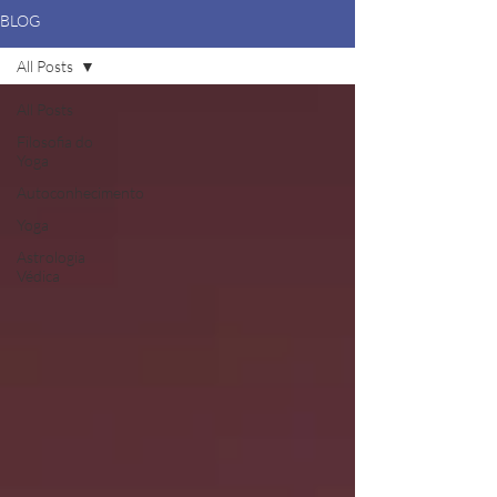
BLOG
All Posts
All Posts
Filosofia do
Yoga
Autoconhecimento
Yoga
Astrologia
Védica