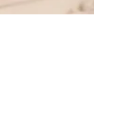
por Patricia de Abreu
27 de mar.
5 min de leitura
Autoconhecimento
Vida dispersa
Como melhorar a atenção, reduzir a dispersão digital
e dormir melhor. Entenda o pratyāhāra e aplique o
Yoga no seu dia a dia.