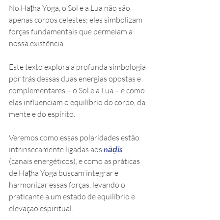
No Haṭha Yoga, o Sol e a Lua não são 
apenas corpos celestes; eles simbolizam 
forças fundamentais que permeiam a 
nossa existência.
Este texto explora a profunda simbologia 
por trás dessas duas energias opostas e 
complementares – o Sol e a Lua – e como 
elas influenciam o equilíbrio do corpo, da 
mente e do espírito.
Veremos como essas polaridades estão 
intrinsecamente ligadas aos
nāḍīs
(canais energéticos), e como as práticas 
de Haṭha Yoga buscam integrar e 
harmonizar essas forças, levando o 
praticante a um estado de equilíbrio e 
elevação espiritual.