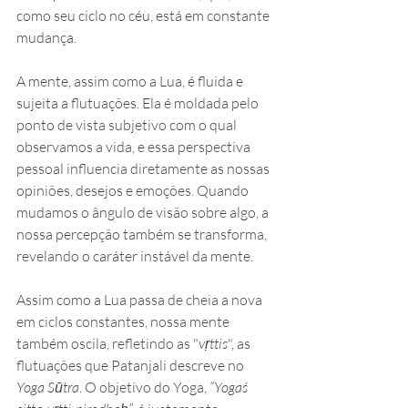
como seu ciclo no céu, está em constante 
mudança.
A mente, assim como a Lua, é fluida e 
sujeita a flutuações. Ela é moldada pelo 
ponto de vista subjetivo com o qual 
observamos a vida, e essa perspectiva 
pessoal influencia diretamente as nossas 
opiniões, desejos e emoções. Quando 
mudamos o ângulo de visão sobre algo, a 
nossa percepção também se transforma, 
revelando o caráter instável da mente.
Assim como a Lua passa de cheia a nova 
em ciclos constantes, nossa mente 
também oscila, refletindo as "
vṛttis
", as 
flutuações que Patanjali descreve no 
Yoga Sūtra
. O objetivo do Yoga, 
“Yogaś 