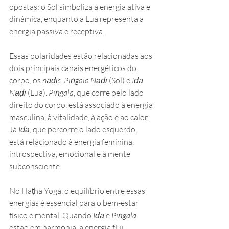
opostas: o Sol simboliza a energia ativa e 
dinâmica, enquanto a Lua representa a 
energia passiva e receptiva.
Essas polaridades estão relacionadas aos 
dois principais canais energéticos do 
corpo, os 
nāḍīs: Piṅgala
Nāḍī
 (Sol) e 
Iḍā
Nāḍī
 (Lua). 
Piṅgala
, que corre pelo lado 
direito do corpo, está associado à energia 
masculina, à vitalidade, à ação e ao calor. 
Já 
Iḍā
, que percorre o lado esquerdo, 
está relacionado à energia feminina, 
introspectiva, emocional e à mente 
subconsciente.
No Haṭha Yoga, o equilíbrio entre essas 
energias é essencial para o bem-estar 
físico e mental. Quando 
Iḍā
 e 
Piṅgala
estão em harmonia, a energia flui 