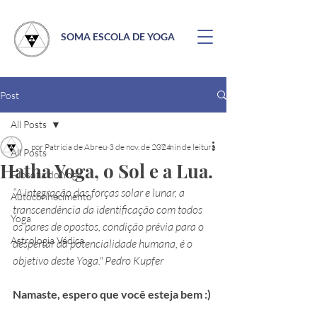
SOMA ESCOLA DE YOGA
Post
All Posts
por Patricia de Abreu
3 de nov. de 2024
7 min de leitura
All Posts
Hatha Yoga, o Sol e a Lua.
Filosofia do Yoga
“A integração das forças solar e lunar, a 
Autoconhecimento
transcendência da identificação com todos 
Yoga
os pares de opostos, condição prévia para o 
Astrologia Védica
despertar da potencialidade humana, é o 
objetivo deste Yoga." Pedro Kupfer
Namaste, espero que você esteja bem :)