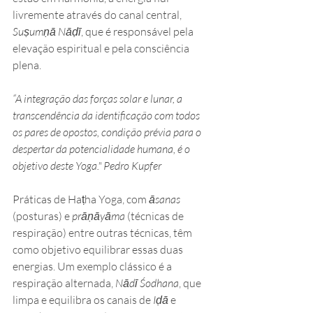
livremente através do canal central, 
Suṣumṇā
Nāḍī
, que é responsável pela 
elevação espiritual e pela consciência 
plena.
“A integração das forças solar e lunar, a 
transcendência da identificação com todos 
os pares de opostos, condição prévia para o 
despertar da potencialidade humana, é o 
objetivo deste Yoga." Pedro Kupfer
Práticas de Haṭha Yoga, com 
āsanas
(posturas) e 
prāṇāyāma
 (técnicas de 
respiração) entre outras técnicas, têm 
como objetivo equilibrar essas duas 
energias. Um exemplo clássico é a 
respiração alternada, 
Nādī Śodhana
, que 
limpa e equilibra os canais de 
Iḍā
 e 