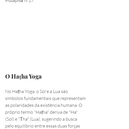
Pradīpikā IV:17.
O Haṭha Yoga
No Haṭha Yoga, o Sol e a Lua são 
símbolos fundamentais que representam 
as polaridades da existência humana. O 
próprio termo "Haṭha" deriva de "Ha" 
(Sol) e "Ṭha" (Lua), sugerindo a busca 
pelo equilíbrio entre essas duas forças 