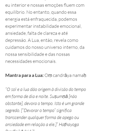
eu interior e nossas emoções fluem com 
equilíbrio. No entanto, quando essa 
energia está enfraquecida, podemos 
experimentar instabilidade emocional, 
ansiedade, falta de clareza e até 
depressão. A Lua, então, revela como 
cuidamos do nosso universo interno, da 
nossa sensibilidade e das nossas 
necessidades emocionais.
Mantra para a Lua:
 Oṃ candrāya namaḥ
“O sol e a lua dão origem à divisão do tempo 
em forma de dia e noite. Suṣumṇā [não 
obstante], devora o tempo. Isto é um grande 
segredo. [“Devorar o tempo” significa 
transcender qualquer forma de apego ou 
ansiedade em relação a ele.]” Haṭhayoga 