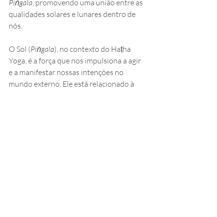
Piṅgala
, promovendo uma união entre as 
qualidades solares e lunares dentro de 
nós.
O Sol (
Piṅgala
), no contexto do Haṭha 
Yoga, é a força que nos impulsiona a agir 
e a manifestar nossas intenções no 
mundo externo. Ele está relacionado à 
clareza, à determinação e ao foco. 
Quando equilibrado, traz vitalidade e 
poder de ação.
Por outro lado, a Lua (
Iḍā
) está ligada à 
introspecção, à sensibilidade e às 
emoções. 
Assim como a Lua reflete a luz do Sol, 
Iḍā
reflete e suaviza a energia dinâmica de 
Piṅgala
. Quando em harmonia, promove 
tranquilidade mental, estabilidade 