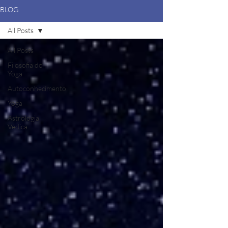
BLOG
All Posts
All Posts
Filosofia do
Yoga
Autoconhecimento
Yoga
Astrologia
Védica