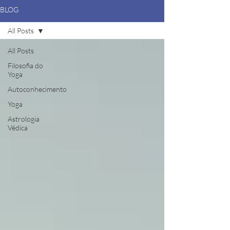
BLOG
All Posts
All Posts
Filosofia do
Yoga
Autoconhecimento
Yoga
Astrologia
Védica