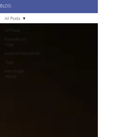
BLOG
All Posts
All Posts
Filosofia do
Yoga
Autoconhecimento
Yoga
Astrologia
Védica