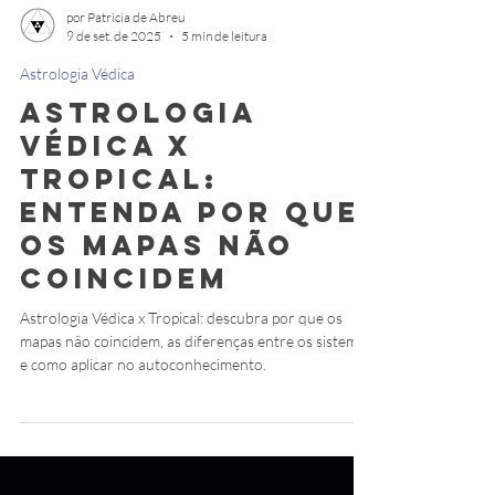
por Patricia de Abreu
9 de set. de 2025
5 min de leitura
Astrologia Védica
Astrologia
Védica x
Tropical:
Entenda Por Que
os Mapas Não
Coincidem
Astrologia Védica x Tropical: descubra por que os
mapas não coincidem, as diferenças entre os sistemas
e como aplicar no autoconhecimento.