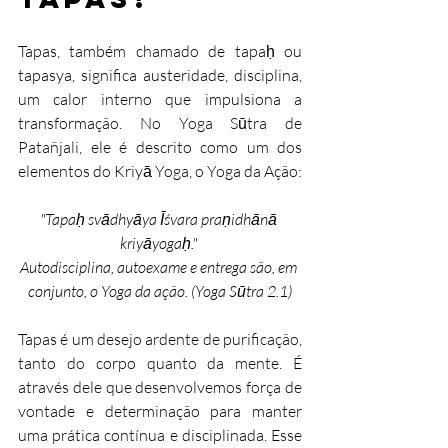
Tapas, também chamado de tapaḥ ou 
tapasya, significa austeridade, disciplina, 
um calor interno que impulsiona a 
transformação. No Yoga Sūtra de 
Patañjali, ele é descrito como um dos 
elementos do Kriyā Yoga, o Yoga da Ação:
"Tapaḥ svādhyāya Īśvara praṇidhānā 
kriyāyogaḥ." 
Autodisciplina, autoexame e entrega são, em 
conjunto, o Yoga da ação. (Yoga Sūtra 2.1)
Tapas é um desejo ardente de purificação, 
tanto do corpo quanto da mente. É 
através dele que desenvolvemos força de 
vontade e determinação para manter 
uma prática contínua e disciplinada. Esse 