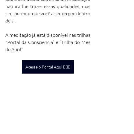
não irá lhe trazer essas qualidades, mas 
sim, permitir que você as enxergue dentro 
de si.
A meditação já está disponível nas trilhas 
"Portal da Consciência” e “Trilha do Mês 
de Abril”
Acesse o Portal Aqui 🧘🏻‍♀️
Se você ainda não é aluna e quer 
aprofundar sua jornada de 
autoconhecimento e fortalecer sua 
prática, inscreva-se na Escola Soma Yoga. 
Aqui, você encontra um espaço de 
aprendizado e transformação, com 