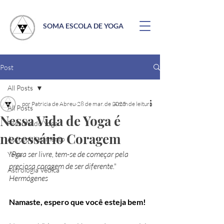
SOMA ESCOLA DE YOGA
Post
All Posts
por Patricia de Abreu
28 de mar. de 2025
4 min de leitura
All Posts
Nessa Vida de Yoga é
Filosofia do Yoga
necessário Coragem
Autoconhecimento
"Para ser livre, tem-se de começar pela 
Yoga
preciosa coragem de ser diferente." 
Astrologia Védica
Hermógenes 
Namaste, espero que você esteja bem! 