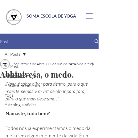
SOMA ESCOLA DE YOGA
Post
All Posts
por Patricia de Abreu
11 de out. de 2024
4 min de leitura
All Posts
Abhiniveśa, o medo.
Filosofia do Yoga
"Yoga é sobre olhar para dentro, para o que 
Autoconhecimento
mais tememos. Em vez de olhar para fora, 
Yoga
para o que mais desejamos"...
Astrologia Védica
Namaste, tudo bem?
Todos nós já experimentamos o medo da 
morte em algum momento da vida. É um 