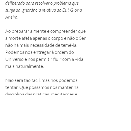
deliberado para resolver o problema que 
surge da ignorância relativa ao Eu". Gloria 
Arieira.
Ao preparar a mente e compreender que 
a morte afeta apenas o corpo e não o Ser, 
não há mais necessidade de temê-la. 
Podemos nos entregar à ordem do 
Universo e nos permitir fluir com a vida 
mais naturalmente.
Não será tão fácil, mas nós podemos 
tentar. Que possamos nos manter na 
disciplina das práticas, meditações e 
estudos, pois são essas ferramentas que 
nos dão suporte e nos guiam para 
reconhecer e viver em plenitude nossa 
essência verdadeira.