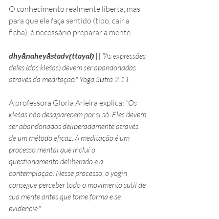
O conhecimento realmente liberta, mas 
para que ele faça sentido (tipo, cair a 
ficha), é necessário preparar a mente.
dhyānaheyāstadvṛttayaḥ ||
 "As expressões 
deles (dos kleśas) devem ser abandonadas 
através da meditação." Yoga Sūtra 2.11
A professora Gloria Arieira explica: 
"Os 
kleśas não desaparecem por si só. Eles devem 
ser abandonados deliberadamente através 
de um método eficaz. A meditação é um 
processo mental que inclui o 
questionamento deliberado e a 
contemplação. Nesse processo, o yogin 
consegue perceber todo o movimento sutil de 
sua mente antes que tome forma e se 
evidencie."