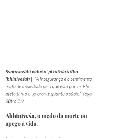
Svarasavāhī viduṣo 'pi tathārūḍho 
'bhiniveśaḥ ||
 “A insegurança é o sentimento 
inato de ansiedade pelo que está por vir. Ele 
afeta tanto o ignorante quanto o sábio." Yoga 
Sūtra 2.9
Abhiniveśa,
 o medo da morte ou 
apego à vida.