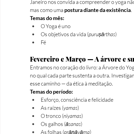
Janeiro nos convida a compreender o yoga não
mas como uma 
postura diante da existência
.
Temas do mês:
O Yoga é uno
Os objetivos da vida (
puruṣārthas
)
Fé
Fevereiro e Março — A árvore e su
Entramos no coração do livro: a Árvore do Yog
no qual cada parte sustenta a outra. Investi
esse caminho — da ética à meditação.
Temas do período:
Esforço, consciência e felicidade
As raízes (
yamas
)
O tronco (
niyamas
)
Os galhos (
āsanas
)
As folhas (
prāṇāyāma
)