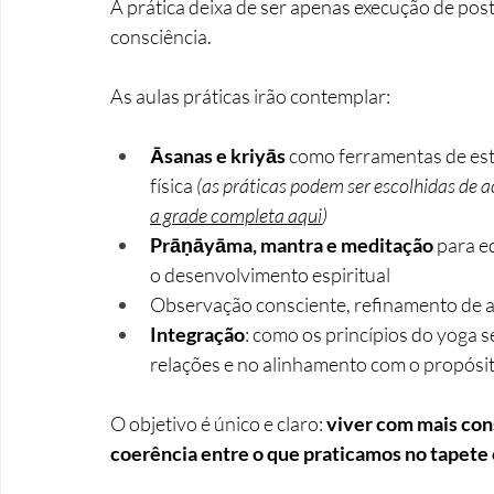
A prática deixa de ser apenas execução de post
consciência.
As aulas práticas irão contemplar:
Āsanas e kriyās
 como ferramentas de est
física 
(as práticas podem ser escolhidas de 
a grade completa aqui
)
Prāṇāyāma, mantra e meditação
 para e
o desenvolvimento espiritual
Observação consciente, refinamento de aju
Integração
: como os princípios do yoga s
relações e no alinhamento com o propósit
O objetivo é único e claro: 
viver com mais con
coerência entre o que praticamos no tapete