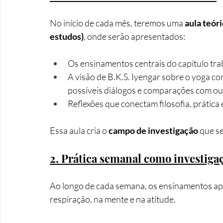
No início de cada mês, teremos uma 
aula teór
estudos)
, onde serão apresentados:
Os ensinamentos centrais do capítulo tr
A visão de B.K.S. Iyengar sobre o yoga com
possíveis diálogos e comparações com out
Reflexões que conectam filosofia, prática 
Essa aula cria o 
campo de investigação
 que s
2. Prática semanal como investiga
Ao longo de cada semana, os ensinamentos ap
respiração, na mente e na atitude.