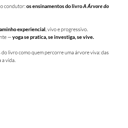
o condutor: 
os ensinamentos do livro 
A Árvore do 
aminho experiencial
, vivo e progressivo.
nte — 
yoga se pratica, se investiga, se vive.
os do livro como quem percorre uma árvore viva: das 
 a vida.