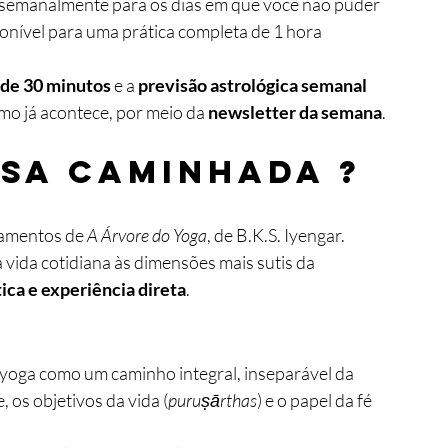
 semanalmente para os dias em que você não puder 
ponível para uma prática completa de 1 hora
 de 30 minutos
 e a 
previsão astrológica semanal
o já acontece, por meio da 
newsletter da semana
.
sa caminhada ?
amentos de 
A Árvore do Yoga
, de B.K.S. Iyengar.  
ida cotidiana às dimensões mais sutis da 
ica e experiência direta
.
 yoga como um caminho integral, inseparável da 
 os objetivos da vida (
puruṣārthas
) e o papel da fé 